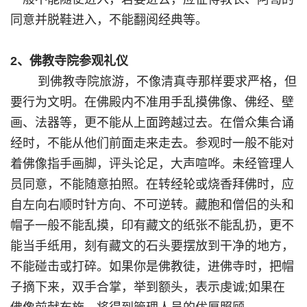
同意并脱鞋进入，不能翻阅经典等。
2、佛教寺院参观礼仪
到佛教寺院旅游，不像清真寺那样要求严格，但
要行为文明。在佛殿内不准用手乱摸佛像、佛经、壁
画、法器等，更不能从上面跨越过去。在僧众集合诵
经时，不能从他们前面走来走去。参观时一般不能对
着佛像指手画脚，评头论足，大声喧哗。未经管理人
员同意，不能随意拍照。在转经轮或烧香拜佛时，应
自左向右顺时针方向、不可逆转。藏胞和僧侣的头和
帽子一般不能乱摸，印有藏文的纸张不能乱扔，更不
能当手纸用，刻有藏文的石头要摆放到干净的地方，
不能碰击或打碎。如果你是佛教徒，进佛寺时，把帽
子摘下来，双手合掌，举到额头，表示虔诚;如果在