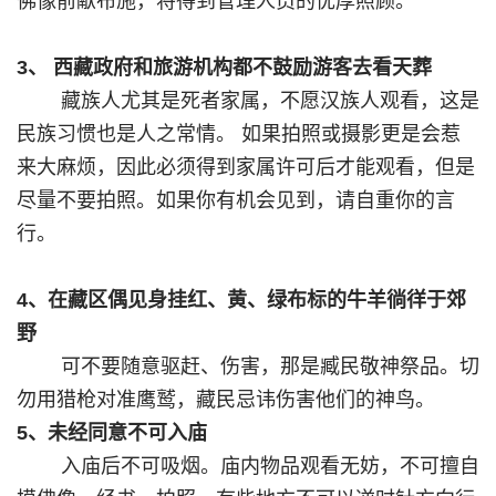
佛像前献布施，将得到管理人员的优厚照顾。
3、 西藏政府和旅游机构都不鼓励游客去看天葬
藏族人尤其是死者家属，不愿汉族人观看，这是
民族习惯也是人之常情。 如果拍照或摄影更是会惹
来大麻烦，因此必须得到家属许可后才能观看，但是
尽量不要拍照。如果你有机会见到，请自重你的言
行。
4、在藏区偶见身挂红、黄、绿布标的牛羊徜徉于郊
野
可不要随意驱赶、伤害，那是臧民敬神祭品。切
勿用猎枪对准鹰鹫，藏民忌讳伤害他们的神鸟。
5、未经同意不可入庙
入庙后不可吸烟。庙内物品观看无妨，不可擅自