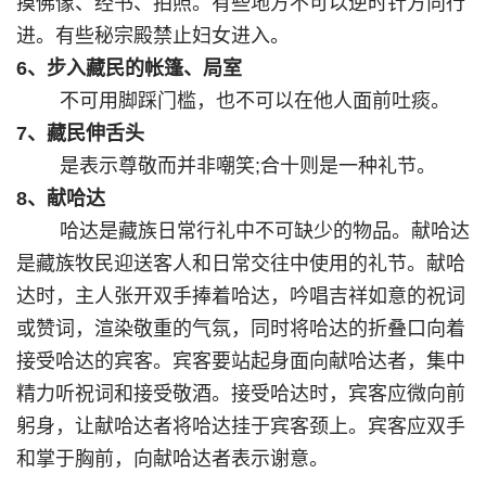
摸佛像、经书、拍照。有些地方不可以逆时针方向行
进。有些秘宗殿禁止妇女进入。
6、步入藏民的帐篷、局室
不可用脚踩门槛，也不可以在他人面前吐痰。
7、藏民伸舌头
是表示尊敬而并非嘲笑;合十则是一种礼节。
8、献哈达
哈达是藏族日常行礼中不可缺少的物品。献哈达
是藏族牧民迎送客人和日常交往中使用的礼节。献哈
达时，主人张开双手捧着哈达，吟唱吉祥如意的祝词
或赞词，渲染敬重的气氛，同时将哈达的折叠口向着
接受哈达的宾客。宾客要站起身面向献哈达者，集中
精力听祝词和接受敬酒。接受哈达时，宾客应微向前
躬身，让献哈达者将哈达挂于宾客颈上。宾客应双手
和掌于胸前，向献哈达者表示谢意。