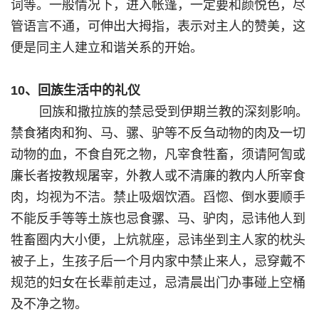
词等。一般情况下，进入帐篷，一定要和颜悦色，尽
管语言不通，可伸出大拇指，表示对主人的赞美，这
便是同主人建立和谐关系的开始。
10、回族生活中的礼仪
回族和撒拉族的禁忌受到伊期兰教的深刻影响。
禁食猪肉和狗、马、骡、驴等不反刍动物的肉及一切
动物的血，不食自死之物，凡宰食牲畜，须请阿訇或
廉长者按教规屠宰，外教人或不清廉的教内人所宰食
肉，均视为不洁。禁止吸烟饮酒。舀惚、倒水要顺手
不能反手等等土族也忌食骡、马、驴肉，忌讳他人到
牲畜圈内大小便，上炕就座，忌讳坐到主人家的枕头
被子上，生孩子后一个月内家中禁止来人，忌穿戴不
规范的妇女在长辈前走过，忌清晨出门办事碰上空桶
及不净之物。