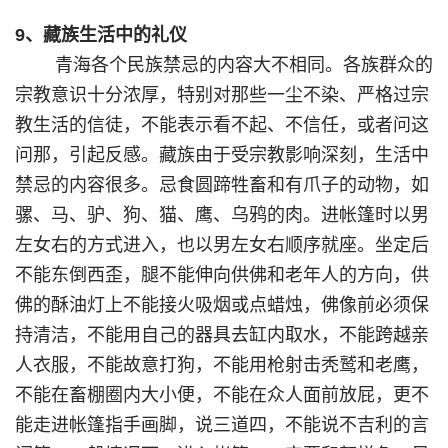
9、藏族生活中的礼仪
青海各个民族禁忌的内容大不相同。各族群众的
宗教意识十分浓厚，特别对那些一尘不染、严格过宗
教生活的信徒，不能表示看不起、不信任，或者问这
问那，引起反感。藏族由于受宗教影响深刻，生活中
禁忌的内容很多。忌食圆蹄牲畜和有爪子的动物，如
骡、马、驴、狗、猫、鹰、乌鸦的肉。进帐篷时以男
左女右的方式进入，也以男左女右顺序就座。坐定后
不能东倒西歪，腿不能伸向供佛和老年人的方向，供
佛的酥油灯上不能接火吸烟或点蜡烛，佛像前必须保
持清洁，不能用自己的器具去缸内取水，不能跨越亲
人衣服，不能故意打狗，不能用枪射击秃鹫和老鹰，
不能在畜棚圈内大小便，不能在众人面前放屁，更不
能走进帐篷指手画脚，说三道四，不能说不吉利的言