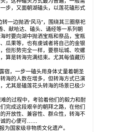
长头，这种磕头方式最为普遍，一般需
跨一步，又面朝湖磕头，以莲花磕形式
转一边抛洒“风马”，围绕其三圈祭祀
香、献哈达、磕头、诵经等一系列朝
祭海时要向湖中抛洒宝瓶和祭品，宝瓶
油、瓜果等，也有虔诚者将自己的金银
小，但形势完全一样，要祭坛城、吹螺
式，算是转海完满结束。尤其每值藏历
露宿，一步一磕头用身体丈量着朝圣
在转海的人数在增多，但转海方式已演
式，尤其是磕莲花头转海的场景已极少
难的过程中，考验着他们的毅力和耐
他们完成这段艰辛的朝拜之路，在他们
大的开放性、兼容性、群众性，转海不
虔诚的心便可……
报为国家级非物质文化遗产。