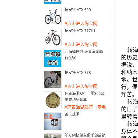
捷安特 ATX 690
¥
点击进入淘宝网
捷安特 ATX 777ltd
¥
点击进入淘宝网
转海
西海镇住宿-环青海湖骑
的历史
行住宿
据说，
和纳木
捷安特 ATX 778
地。世
¥
点击进入淘宝网
行，便
环青海湖骑行一圈360公
痛苦。
里成功纪念章
转海
¥
环青海湖骑行一圈免
的日子
茶卡盐湖
里转着
费送
转海传
身体不
驴友别挤单车俱乐部后勤