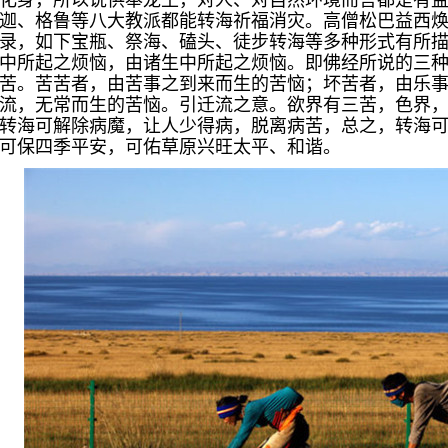
化身，所以说供奉龙王，对人、对自然环境而言都是有
迦、格鲁等八大教派都能转海祈福消灾。高僧松巴益西
录，如下宝瓶、祭海、磕头、徒步转海等多种形式有所
中所起之烦恼，由诸生中所起之烦恼。即佛经所说的三
苦。苦苦者，由苦事之到来而生的苦恼；坏苦者，由乐
流，无常而生的苦恼。引迁流之意。欲界有三苦，色界
转海可解除病魔，让人少得病，脱离病苦，总之，转海
可保四季平安，可佑草原兴旺太平、和谐。