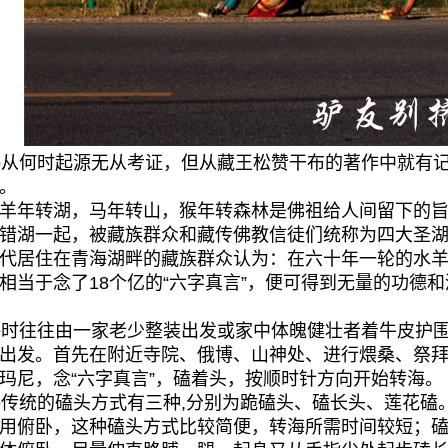
从何时起源无从考证，但从藏王松赞干布的著作中就有记
。
羊年转湖，马年转山，猴年转森林是佛祖给人间留下的
错湖一起，被藏族群众和藏传佛教信徒们统称为四大圣
代居住在青海湖畔的藏族群众认为：在六十年一轮的水
相当于念了18个亿的“六字真言”，便可得到无量的功德
时往往由一家老少整装出发或家中体魄健壮者着牛皮护围
出发。首先在附近寺院、俄博、山神处、进行煨桑、祭
玛尼，念“六字真言”，磕着头，按顺时针方向开始转海。
统的磕头方式有三种,分别为跪磕头、磕长头、莲花磕
用俯卧，这种磕头方式比较简便，转海所需时间较短；