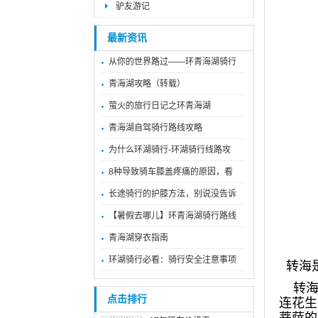
驴友游记
最新资讯
从你的世界路过——环青海湖骑行
青海湖攻略（转载）
萤火的旅行日记之环青海湖
青海湖自驾骑行路线攻略
为什么环湖骑行-环湖骑行线路攻
8种导致骑车膝盖疼痛的原因，看
长途骑行的护膝方法，别说没告诉
【暑假去哪儿】环青海湖骑行路线
青海湖穿衣指南
环湖骑行必看：骑行安全注意事项
转海是
转海
点击排行
连花生