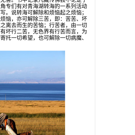
益无害。书中记录凡藏传佛教不论是宁
焕角专们有对青海湖转海的一系列活动
描写。说转海可解除和烦恼起之烦恼；
种烦恼，亦可解除三苦，即：苦苦、坏
事之离去而生的苦恼；行苦者，由一切
，有坏行二苦，无色界有行苦而言，为
可寄托一切希望，也可解除一切病魔、