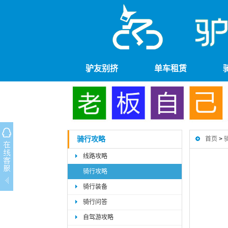
驴友别挤
单车租赁
骑行攻略
首页
>
线路攻略
骑行攻略
骑行装备
骑行问答
自驾游攻略