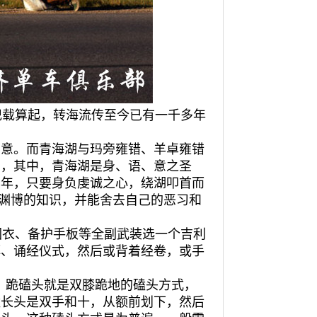
载算起，转海流传至今已有一千多年
旨意。而青海湖与玛旁雍错、羊卓雍错
湖，其中，青海湖是身、语、意之圣
羊年，只要身负虔诚之心，绕湖叩首而
和渊博的知识，并能舍去自己的恶习和
衣、备护手板等全副武装选一个吉利
拜、诵经仪式，然后或背着经卷，或手
。跪磕头就是双膝跪地的磕头方式，
磕长头是双手和十，从额前划下，然后