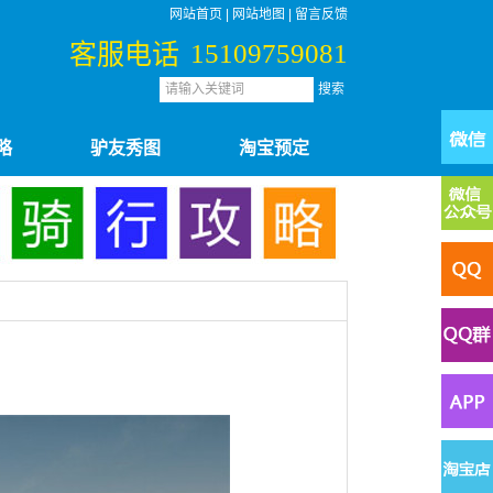
网站首页
|
网站地图
|
留言反馈
客服电话
15109759081
略
驴友秀图
淘宝预定