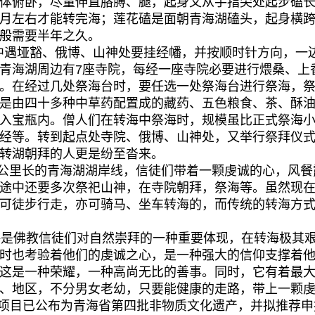
体俯卧，尽量伸直胳膊、腿，起身又从手指尖处起步磕
月左右才能转完海；莲花磕是面朝青海湖磕头，起身横
般需要半年之久。
垭豁、俄博、山神处要挂经幡，并按顺时针方向，一边
青海湖周边有7座寺院，每经一座寺院必要进行煨桑、上
。在经过几处祭海台时，要任选一处祭海台进行祭海，
是由四十多种中草药配置成的藏药、五色粮食、茶、酥
入宝瓶内。僧人们在转海中祭海时，规模虽比正式祭海
经等。转到起点处寺院、俄博、山神处，又举行祭拜仪
转湖朝拜的人更是纷至沓来。
公里长的青海湖湖岸线，信徒们带着一颗虔诚的心，风餐
途中还要多次祭祀山神，在寺院朝拜，祭海等。虽然现
可徒步行走，亦可骑马、坐车转海的，而传统的转海方
是佛教信徒们对自然崇拜的一种重要体现，在转海极其艰
时也考验着他们的虔诚之心，是一种强大的信仰支撑着
这是一种荣耀，一种高尚无比的善事。同时，它有着最
、地区，不分男女老幼，只要能健康的走路，带上一颗
项目已公布为青海省第四批非物质文化遗产，并拟推荐申