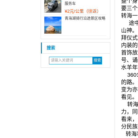
整个身
服务车
要三个
¥
2元/公里（往返）
转海一
青海湖骑行沿途景区攻略
途中遇
山神。
拜仪式
内装的
搜索
首饰放
号、诵
水羊年
360
的路。
变为亦
看见。
转海
力，同
看来，
分民族
转海