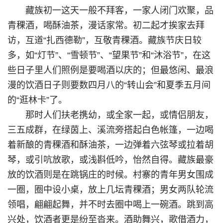
藏族初一这天一般不拜客，一家人闭门欢聚，品
青稞酒，喝酥油茶，漫话家常。初二起才挨家去拜
访，互道“扎西德勒”，互敬青稞酒。藏族节庆日较
多，如“灯节”、“雪顿节”、“望果节”和“沐浴节”，在这
些日子里人们照例是要喝酒以庆的；但最悠闲、最浪
漫的饮酒日子则要数四月八的“转山会”和夏季五月间
的“逛林卡”了。
那时人们扶老携幼，或全家一起，或情侣朋友，
三五成群，在绿茵上、溪流旁搭起白色帐篷，一边喝
着新酿的青稞酒和酥油茶，一边弹着六弦琴或拉着胡
琴，或引吭放歌，或浅斟低吟，怡然自得。藏族最豪
放的饮酒则是在跳锅庄的时候。村寨的青年男女围成
一圈，圈中设小桌，放上几坛青稞酒；男女两队轮流
领唱，翩翩起舞，并不时去圈中喝上一碗酒。跳到高
兴处，饮酒者更是纷至沓来。酒助舞兴，歌借酒力，