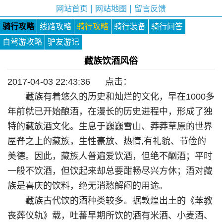
|
|
网站首页
网站地图
留言反馈
骑行攻略
线路攻略
骑行攻略
骑行装备
骑行问答
自驾游攻略
驴友游记
藏族饮酒风俗
2017-04-03 22:43:36 点击：
藏族有着悠久的历史和灿烂的文化，早在1000多
年前就已开始酿酒，在漫长的历史进程中，形成了独
特的藏族酒文化。生息于巍巍雪山、莽莽草原的世界
屋脊之上的藏族，生性豪放、热情,有礼貌、节俭的
美德。因此，藏族人普遍爱饮酒，但绝不酗酒；平时
一般不饮酒，但饮起来却总要酣畅尽兴方休；酒对藏
族是喜庆的饮料，绝无消愁解闷的用途。
藏族古代饮的酒种类较多。据敦煌出土的《苯教
丧葬仪轨》载，吐蕃早期所饮的酒有米酒、小麦酒、