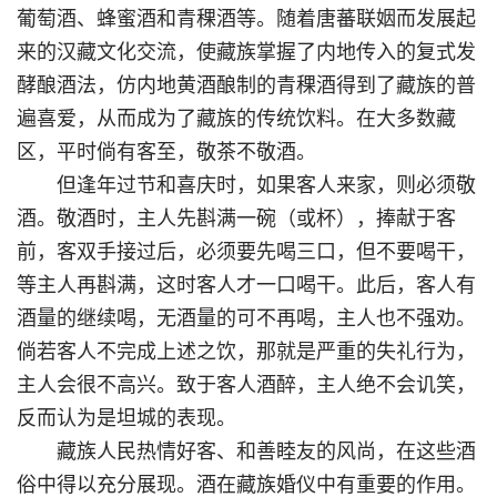
葡萄酒、蜂蜜酒和青稞酒等。随着唐蕃联姻而发展起
来的汉藏文化交流，使藏族掌握了内地传入的复式发
酵酿酒法，仿内地黄酒酿制的青稞酒得到了藏族的普
遍喜爱，从而成为了藏族的传统饮料。在大多数藏
区，平时倘有客至，敬茶不敬酒。
但逢年过节和喜庆时，如果客人来家，则必须敬
酒。敬酒时，主人先斟满一碗（或杯），捧献于客
前，客双手接过后，必须要先喝三口，但不要喝干，
等主人再斟满，这时客人才一口喝干。此后，客人有
酒量的继续喝，无酒量的可不再喝，主人也不强劝。
倘若客人不完成上述之饮，那就是严重的失礼行为，
主人会很不高兴。致于客人酒醉，主人绝不会讥笑，
反而认为是坦城的表现。
藏族人民热情好客、和善睦友的风尚，在这些酒
俗中得以充分展现。酒在藏族婚仪中有重要的作用。