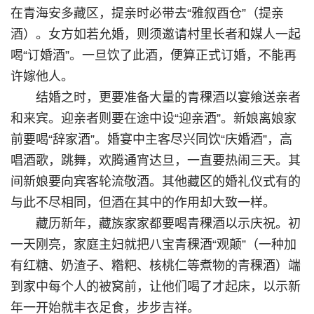
在青海安多藏区，提亲时必带去“雅叙酉仓”（提亲
酒）。女方如若允婚，则须邀请村里长者和媒人一起
喝“订婚酒”。一旦饮了此酒，便算正式订婚，不能再
许嫁他人。
结婚之时，更要准备大量的青稞酒以宴飨送亲者
和来宾。迎亲者则要在途中设“迎亲酒”。新娘离娘家
前要喝“辞家酒”。婚宴中主客尽兴同饮“庆婚酒”，高
唱酒歌，跳舞，欢腾通宵达旦，一直要热闹三天。其
间新娘要向宾客轮流敬酒。其他藏区的婚礼仪式有的
与此不尽相同，但酒在其中的作用却大致一样。
藏历新年，藏族家家都要喝青稞酒以示庆祝。初
一天刚亮，家庭主妇就把八宝青稞酒“观颠”（一种加
有红糖、奶渣子、糌粑、核桃仁等煮物的青稞酒）端
到家中每个人的被窝前，让他们喝了才起床，以示新
年一开始就丰衣足食，步步吉祥。