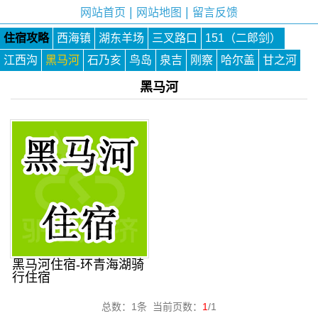
|
|
网站首页
网站地图
留言反馈
住宿攻略
西海镇
湖东羊场
三叉路口
151（二郎剑）
江西沟
黑马河
石乃亥
鸟岛
泉吉
刚察
哈尔盖
甘之河
黑马河
黑马河住宿-环青海湖骑
行住宿
总数：1条 当前页数：
1
/1