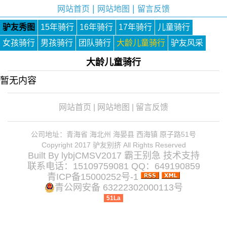
|
|
网站首页
网站地图
留言反馈
驴友秀图
15年骑行
16年骑行
17年骑行
儿童骑行
女孩骑行
男孩骑行
团队骑行
大龄儿童骑行
驴友风采
大龄儿童骑行
暂无内容
网站首页
|
网站地图
|
留言反馈
公司地址：青海省 海北州 海晏县 西海镇 原子路51号
Copyright 2017 驴友别挤 All Rights Reserved
Built By
lybjCMSV2017
霸王别急
技术支持
联系电话：15109759081 QQ：649190859
青ICP备15000252号-1
青公网安备 63222302000113号
51La